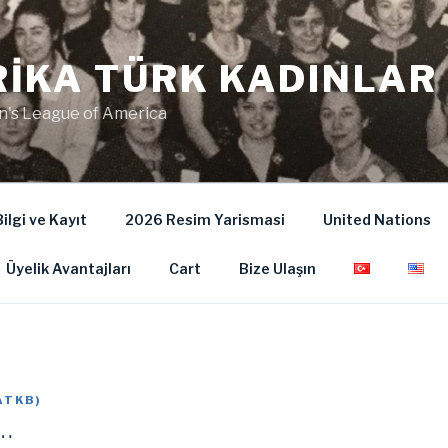
IKA TÜRK KADINLAR 
's League of America
ilgi ve Kayıt
2026 Resim Yarismasi
United Nations
Üyelik Avantajları
Cart
Bize Ulaşın
ATKB
)
…