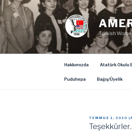
İçeriğe
geç
AMER
Turkish Women
Hakkımızda
Atatürk Okulu B
Puduhepa
Bağış/Üyelik
YAYIM
TEMMUZ 1, 2020
(
TARIHI
Teşekkürler