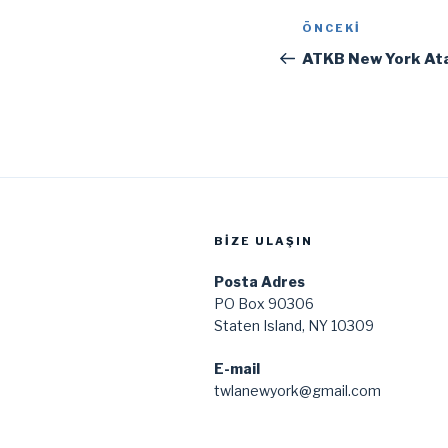
Yazı
Önceki
ÖNCEKI
gezinmesi
Yazı
ATKB New York Ata
BIZE ULAŞIN
Posta Adres
PO Box 90306
Staten Island, NY 10309
E-mail
twlanewyork@gmail.com