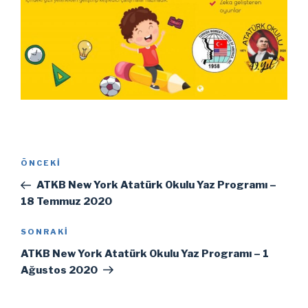
Yazı
Önceki
ÖNCEKI
gezinmesi
Yazı
ATKB New York Atatürk Okulu Yaz Programı –
18 Temmuz 2020
Sonraki
SONRAKI
Yazı
ATKB New York Atatürk Okulu Yaz Programı – 1
Ağustos 2020