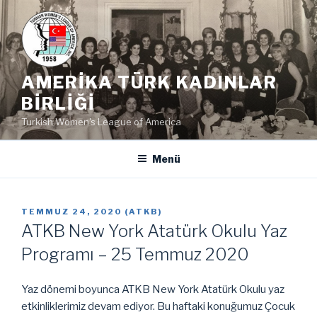
İçeriğe
geç
AMERIKA TÜRK KADINLAR
BIRLIĞI
Turkish Women's League of America
Menü
YAYIM
TEMMUZ 24, 2020
(
ATKB
)
TARIHI
ATKB New York Atatürk Okulu Yaz
Programı – 25 Temmuz 2020
Yaz dönemi boyunca ATKB New York Atatürk Okulu yaz
etkinliklerimiz devam ediyor. Bu haftaki konuğumuz Çocuk