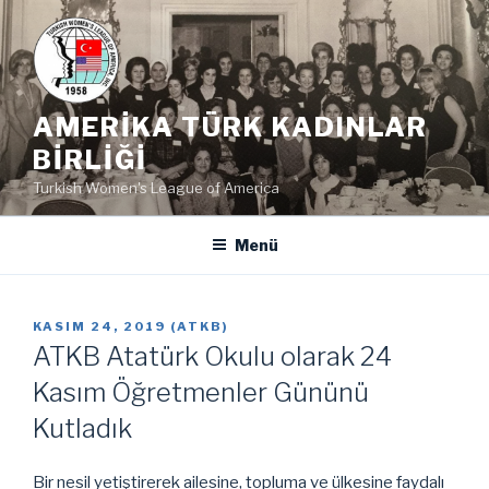
İçeriğe
geç
AMERIKA TÜRK KADINLAR
BIRLIĞI
Turkish Women's League of America
Menü
YAYIM
KASIM 24, 2019
(
ATKB
)
TARIHI
ATKB Atatürk Okulu olarak 24
Kasım Öğretmenler Gününü
Kutladık
Bir nesil yetiştirerek ailesine, topluma ve ülkesine faydalı