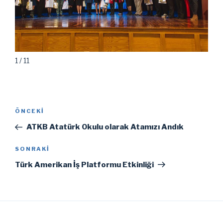
1 / 11
Yazı
Önceki
ÖNCEKI
gezinmesi
Yazı
ATKB Atatürk Okulu olarak Atamızı Andık
Sonraki
SONRAKI
Yazı
Türk Amerikan İş Platformu Etkinliği