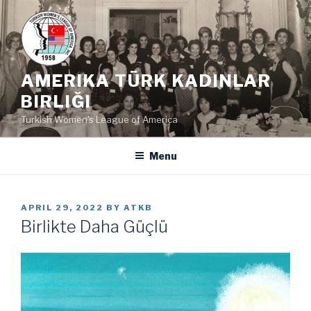
Skip
to
content
AMERIKA TÜRK KADINLAR
BIRLIĞI
Turkish Women's League of America
Menu
POSTED
APRIL 29, 2022
BY
ATKB
ON
Birlikte Daha Güçlü