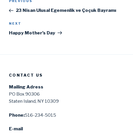
Previous
PREVIOUS
navigation
Post
23 Nisan Ulusal Egemenlik ve Çoçuk Bayramı
Next
NEXT
Post
Happy Mother’s Day
CONTACT US
Mailing Adress
PO Box 90306
Staten Island, NY 10309
Phone:
516-234-5015
E-mail